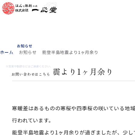
ホーム
一心堂について
商品紹介
書体見本
お客様の声
よくある質問
会社概要
お知らせ
ホーム
お知らせ
能登半島地震より1ヶ月余り
0565-33-1180
能登半島地震より1ヶ月余り
お問い合わせはこちら
寒暖差はあるものの寒桜や四季桜の咲いている地
行われています。
能登半島地震より1ヶ月余りが過ぎましたが、少し