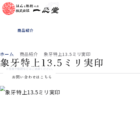
ホーム
一心堂について
商品紹介
書体見本
お客様の声
よくある質問
会社概要
お知らせ
ホーム
商品紹介
象牙特上13.5ミリ実印
象牙特上13.5ミリ実印
0565-33-1180
お問い合わせはこちら