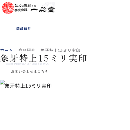
ホーム
一心堂について
商品紹介
書体見本
お客様の声
よくある質問
会社概要
お知らせ
ホーム
商品紹介
象牙特上15ミリ実印
象牙特上15ミリ実印
0565-33-1180
お問い合わせはこちら