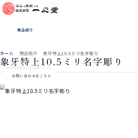
ホーム
一心堂について
商品紹介
書体見本
お客様の声
よくある質問
会社概要
お知らせ
ホーム
商品紹介
象牙特上10.5ミリ名字彫り
象牙特上10.5ミリ名字彫り
0565-33-1180
お問い合わせはこちら