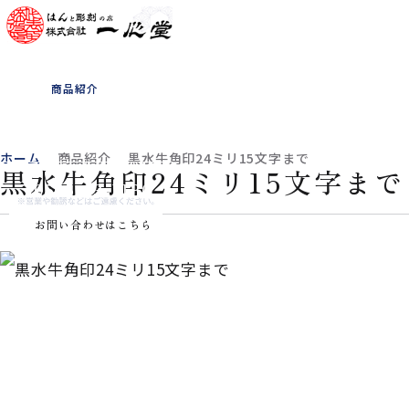
ホーム
一心堂について
商品紹介
書体見本
お客様の声
よくある質問
会社概要
お知らせ
ホーム
商品紹介
黒水牛角印24ミリ15文字まで
黒水牛角印24ミリ15文字まで
0565-33-1180
お問い合わせはこちら