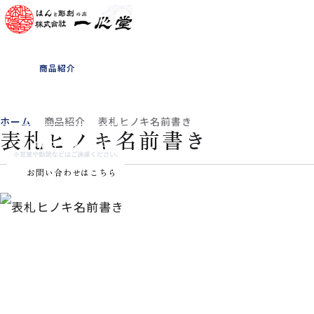
ホーム
一心堂について
商品紹介
書体見本
お客様の声
よくある質問
会社概要
お知らせ
ホーム
商品紹介
表札ヒノキ名前書き
表札ヒノキ名前書き
0565-33-1180
お問い合わせはこちら